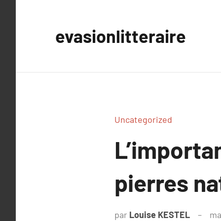
Aller
au
evasionlitteraire
contenu
Uncategorized
L’importa
pierres na
par
Louise KESTEL
ma