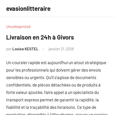
Aller
evasionlitteraire
au
contenu
Uncategorized
Livraison en 24h à Givors
par
Louise KESTEL
janvier 21, 2026
Aucun
commentaire
Un coursier rapide est aujourd’hui un atout stratégique
pour les professionnels qui doivent gérer des envois
sensibles ou urgents. Qu’il s’agisse de documents
confidentiels, de pièces détachées ou de produits à
forte valeur ajoutée, faire appel à un spécialiste du
transport express permet de garantir la rapidité, la
fiabilité et la traçabilité des livraisons. Ce type de
prestation, disponible à Villeurbanne, assure un service