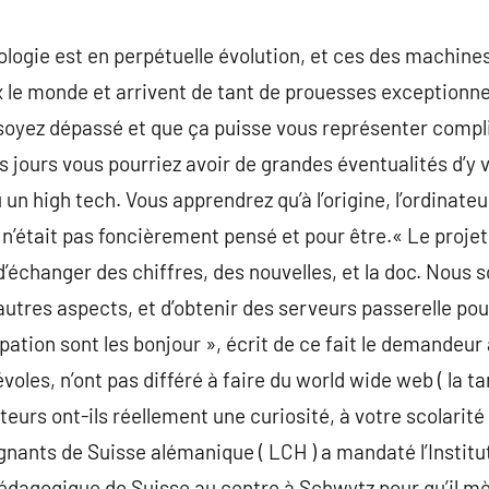
ologie est en perpétuelle évolution, et ces des machine
le monde et arrivent de tant de prouesses exceptionnel
oyez dépassé et que ça puisse vous représenter compli
 jours vous pourriez avoir de grandes éventualités d’y vo
 un high tech. Vous apprendrez qu’à l’origine, l’ordinateu
n’était pas foncièrement pensé et pour être.« Le proj
’échanger des chiffres, des nouvelles, et la doc. Nous
’autres aspects, et d’obtenir des serveurs passerelle pou
pation sont les bonjour », écrit de ce fait le demandeur
es, n’ont pas différé à faire du world wide web ( la tam
teurs ont-ils réellement une curiosité, à votre scolarité 
nants de Suisse alémanique ( LCH ) a mandaté l’Institu
édagogique de Suisse au centre à Schwytz pour qu’il mè