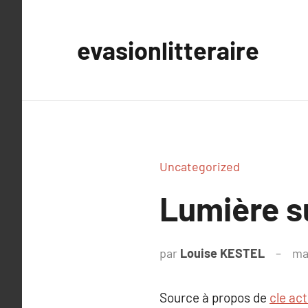
Aller
au
evasionlitteraire
contenu
Uncategorized
Lumière s
par
Louise KESTEL
ma
Source à propos de
cle act