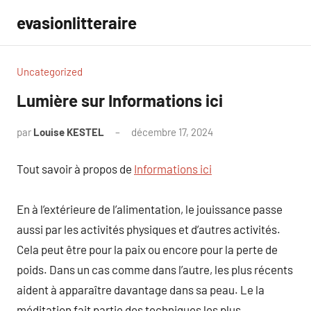
Aller
evasionlitteraire
au
contenu
Uncategorized
Lumière sur Informations ici
par
Louise KESTEL
décembre 17, 2024
Aucun
commentaire
Tout savoir à propos de
Informations ici
En à l’extérieure de l’alimentation, le jouissance passe
aussi par les activités physiques et d’autres activités.
Cela peut être pour la paix ou encore pour la perte de
poids. Dans un cas comme dans l’autre, les plus récents
aident à apparaître davantage dans sa peau. Le la
méditation fait partie des techniques les plus