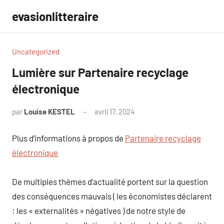
Aller
evasionlitteraire
au
contenu
Uncategorized
Lumière sur Partenaire recyclage
électronique
par
Louise KESTEL
avril 17, 2024
Aucun
commentaire
Plus d’informations à propos de
Partenaire recyclage
électronique
De multiples thèmes d’actualité portent sur la question
des conséquences mauvais ( les économistes déclarent
: les « externalités » négatives ) de notre style de