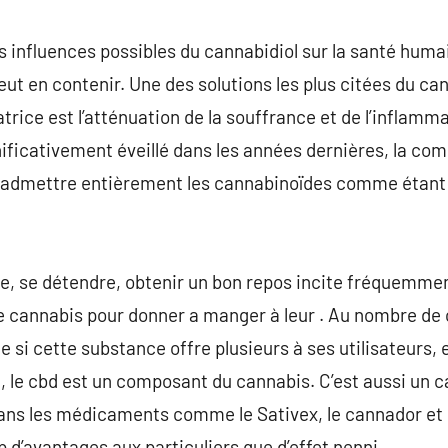
 les influences possibles du cannabidiol sur la santé humai
eut en contenir. Une des solutions les plus citées du can
ice est l’atténuation de la souffrance et de l’inflammat
gnificativement éveillé dans les années dernières, la 
re admettre entièrement les cannabinoïdes comme étan
ne, se détendre, obtenir un bon repos incite fréquemme
 cannabis pour donner a manger à leur . Au nombre de 
 si cette substance offre plusieurs à ses utilisateurs, el
 le cbd est un composant du cannabis. C’est aussi un c
s les médicaments comme le Sativex, le cannador et l’e
 d’avantages aux particuliers que d’effet nenni.