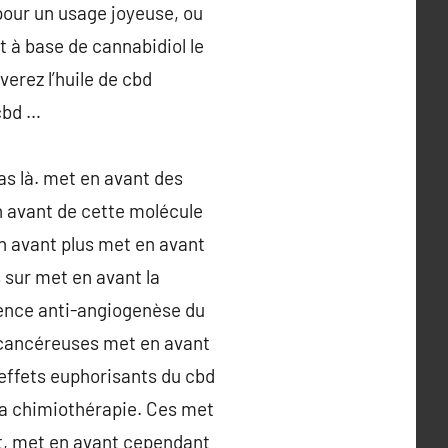
 pour un usage joyeuse, ou
t à base de cannabidiol le
verez l’huile de cbd
 cbd …
as là. met en avant des
n avant de cette molécule
n avant plus met en avant
sur met en avant la
uence anti-angiogenèse du
s cancéreuses met en avant
 effets euphorisants du cbd
 la chimiothérapie. Ces met
t, met en avant cependant