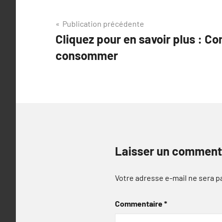
Navigation
Publication précédente
Cliquez pour en savoir plus : C
de
consommer
l’article
Laisser un comment
Votre adresse e-mail ne sera p
Commentaire
*