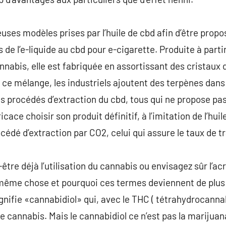
uses modèles prises par l’huile de cbd afin d’être proposé
de l’e-liquide au cbd pour e-cigarette. Produite à parti
nabis, elle est fabriquée en assortissant des cristaux 
 ce mélange, les industriels ajoutent des terpènes dans le
s procédés d’extraction du cbd, tous qui ne propose pas
icace choisir son produit définitif, à l’imitation de l’hu
océdé d’extraction par CO2, celui qui assure le taux de t
tre déjà l’utilisation du cannabis ou envisagez sûr l’
 même chose et pourquoi ces termes deviennent de plus 
nifie «cannabidiol» qui, avec le THC ( tétrahydrocannabi
de cannabis. Mais le cannabidiol ce n’est pas la marijua