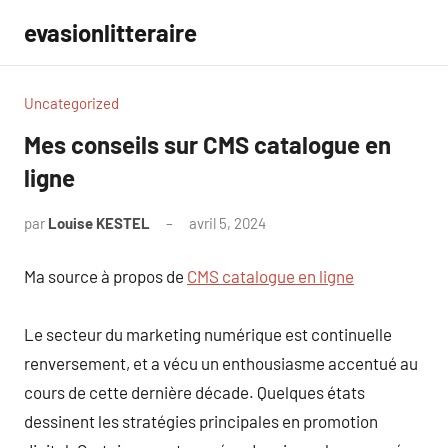
Aller
evasionlitteraire
au
contenu
Uncategorized
Mes conseils sur CMS catalogue en
ligne
par
Louise KESTEL
avril 5, 2024
Aucun
commentaire
Ma source à propos de
CMS catalogue en ligne
Le secteur du marketing numérique est continuelle
renversement, et a vécu un enthousiasme accentué au
cours de cette dernière décade. Quelques états
dessinent les stratégies principales en promotion