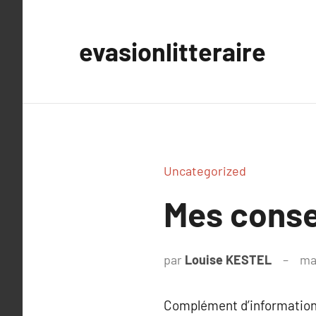
Aller
au
evasionlitteraire
contenu
Uncategorized
Mes consei
par
Louise KESTEL
ma
Complément d’information