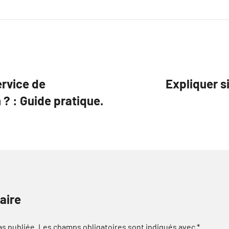
rvice de
Expliquer 
 ? : Guide pratique.
aire
as publiée.
Les champs obligatoires sont indiqués avec
*