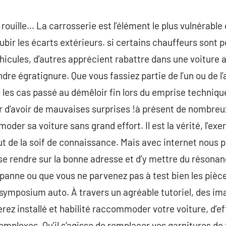
rouille… La carrosserie est l’élément le plus vulnérable d
subir les écarts extérieurs. si certains chauffeurs sont p
icules, d’autres apprécient rabattre dans une voiture 
re égratignure. Que vous fassiez partie de l’un ou de l’
 les cas passé au démêloir fin lors du emprise technique
er d’avoir de mauvaises surprises !à présent de nombreux
der sa voiture sans grand effort. Il est la vérité, l’exer
out de la soif de connaissance. Mais avec internet nous
se rendre sur la bonne adresse et d’y mettre du résonanc
panne ou que vous ne parvenez pas à test bien les pièc
es symposium auto. À travers un agréable tutoriel, des 
 serez installé et habilité raccommoder votre voiture, d’
plexes. Qu’il s’agisse de remplacer vos garnitures de 