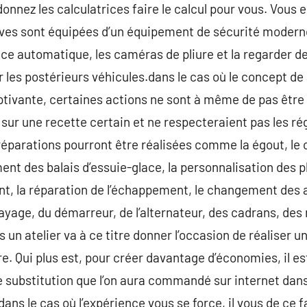
onnez les calculatrices faire le calcul pour vous. Vous 
uves sont équipées d’un équipement de sécurité modern
e automatique, les caméras de pliure et la regarder de
r les postérieurs véhicules.dans le cas où le concept de
aptivante, certaines actions ne sont à même de pas être 
 sur une recette certain et ne respecteraient pas les r
éparations pourront être réalisées comme la égout, le 
ment des balais d’essuie-glace, la personnalisation des 
, la réparation de l’échappement, le changement des ar
ayage, du démarreur, de l’alternateur, des cadrans, des 
 un atelier va à ce titre donner l’occasion de réaliser 
re. Qui plus est, pour créer davantage d’économies, il es
 substitution que l’on aura commandé sur internet dans 
ans le cas où l’expérience vous se force, il vous de ce f