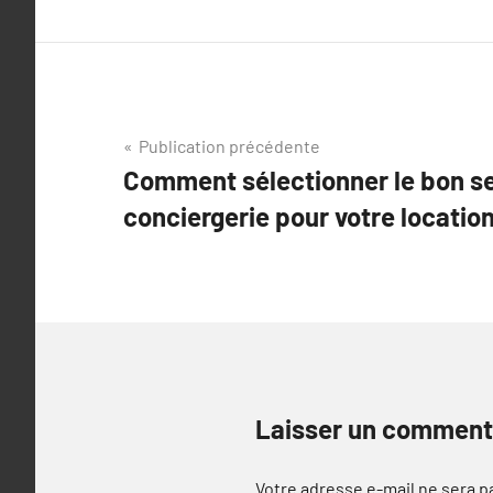
Navigation
Publication précédente
Comment sélectionner le bon se
de
conciergerie pour votre location
l’article
Laisser un comment
Votre adresse e-mail ne sera p