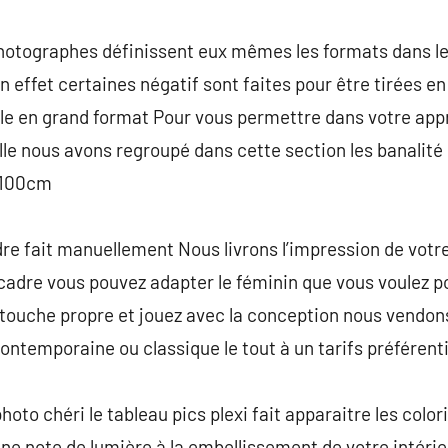
hotographes définissent eux mêmes les formats dans les
n effet certaines négatif sont faites pour être tirées en 
ible en grand format Pour vous permettre dans votre ap
aille nous avons regroupé dans cette section les banalité
 100cm
re fait manuellement Nous livrons l’impression de votre
cadre vous pouvez adapter le féminin que vous voulez po
 touche propre et jouez avec la conception nous vendo
 contemporaine ou classique le tout à un tarifs préférenti
hoto chéri le tableau pics plexi fait apparaitre les color
une note de lumière à la embellissement de votre intérie