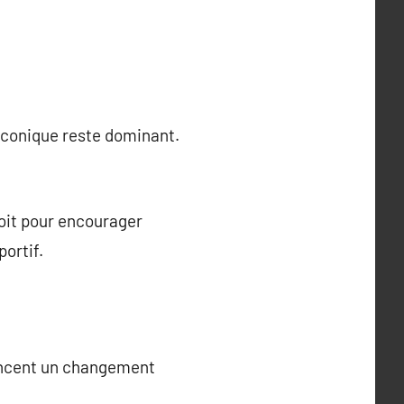
iconique reste dominant.
soit pour encourager
ortif.
noncent un changement