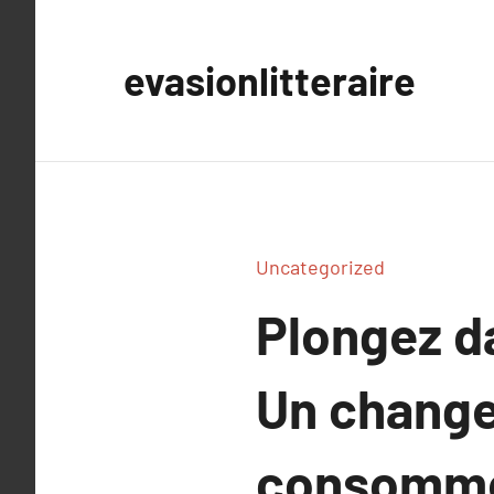
Aller
au
evasionlitteraire
contenu
Uncategorized
Plongez da
Un change
consommer