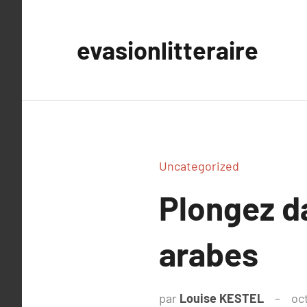
Aller
au
evasionlitteraire
contenu
Uncategorized
Plongez d
arabes
par
Louise KESTEL
oc