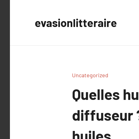
Aller
au
evasionlitteraire
contenu
Uncategorized
Quelles hu
diffuseur ?
huiles.