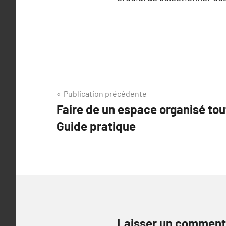
Navigation
Publication précédente
Faire de un espace organisé tou
de
Guide pratique
l’article
Laisser un comment