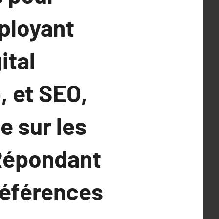
mployant
ital
 et SEO,
 sur les
 Répondant
références