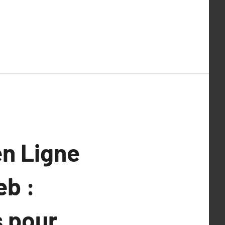
en Ligne
eb :
s pour