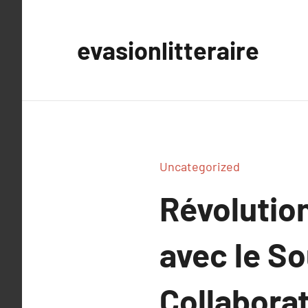
Aller
au
evasionlitteraire
contenu
Uncategorized
Révolutio
avec le S
Collabora