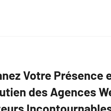
nnez Votre Présence 
outien des Agences W
teurs Incontournable