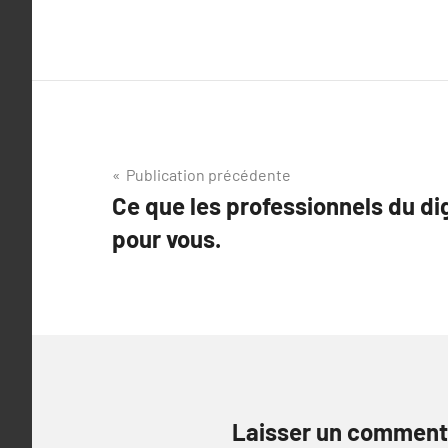
Navigation
Publication précédente
Ce que les professionnels du dig
de
pour vous.
l’article
Laisser un comment