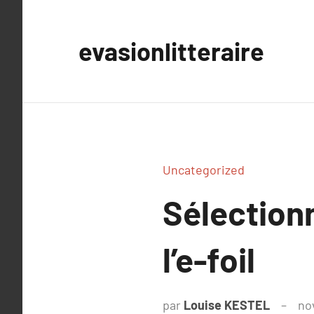
Aller
au
evasionlitteraire
contenu
Uncategorized
Sélectionn
l’e-foil
par
Louise KESTEL
no