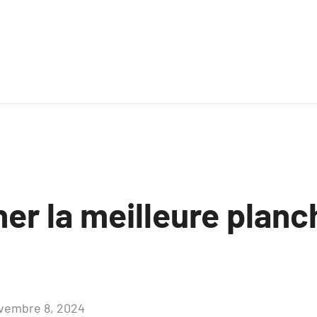
er la meilleure planc
vembre 8, 2024
Aucun