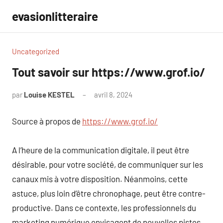
Aller
evasionlitteraire
au
contenu
Uncategorized
Tout savoir sur https://www.grof.io/
par
Louise KESTEL
avril 8, 2024
Aucun
commentaire
Source à propos de
https://www.grof.io/
A l’heure de la communication digitale, il peut être
désirable, pour votre société, de communiquer sur les
canaux mis à votre disposition. Néanmoins, cette
astuce, plus loin d’être chronophage, peut être contre-
productive. Dans ce contexte, les professionnels du
marketing numérique envisagent de nouvelles pistes