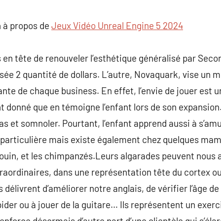
commentaire
 à propos de
Jeux Vidéo Unreal Engine 5 2024
 en tête de renouveler l’esthétique généralisé par Seco
sée 2 quantité de dollars. L’autre, Novaquark, vise un m
rante de chaque business. En effet, l’envie de jouer est
 donné que en témoigne l’enfant lors de son expansion. 
as et somnoler. Pourtant, l’enfant apprend aussi à s’am
pe particulière mais existe également chez quelques ma
souin, et les chimpanzés.Leurs algarades peuvent nous a
traordinaires, dans une représentation tête du cortex o
s délivrent d’améliorer notre anglais, de vérifier l’âge d
pider ou à jouer de la guitare… Ils représentent un exer
enforce désormais d’autre part d’une clientèle qui s’éla