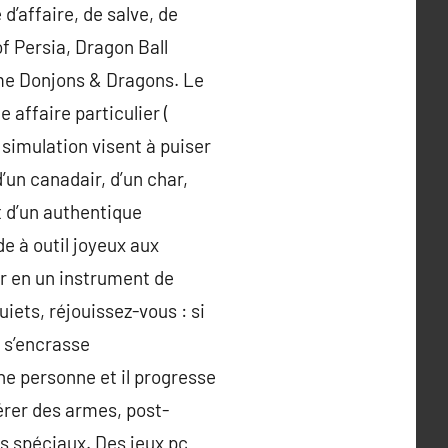
d’affaire, de salve, de
 Persia, Dragon Ball
omme Donjons & Dragons. Le
 affaire particulier (
 simulation visent à puiser
un canadair, d’un char,
et d’un authentique
e à outil joyeux aux
ner en un instrument de
uiets, réjouissez-vous : si
e s’encrasse
e personne et il progresse
érer des armes, post-
s spéciaux. Des jeux pc