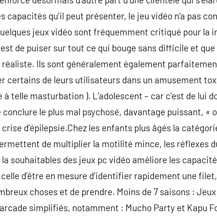
 capacités qu’il peut présenter, le jeu vidéo n’a pas 
quelques jeux vidéo sont fréquemment critiqué pour la in
 est de puiser sur tout ce qui bouge sans difficile et que
ès réaliste. Ils sont généralement également parfaitemen
mer certains de leurs utilisateurs dans un amusement t
e à telle masturbation ). L’adolescent – car c’est de lui don
conclure le plus mal psychosé, davantage puissant, « off
 crise d’épilepsie.Chez les enfants plus âgés la catégori
ermettent de multiplier la motilité mince, les réflexes d
, la souhaitables des jeux pc vidéo améliore les capacit
celle d’être en mesure d’identifier rapidement une filet
reux choses et de prendre. Moins de 7 saisons : Jeux d’
d’arcade simplifiés, notamment : Mucho Party et Kapu For