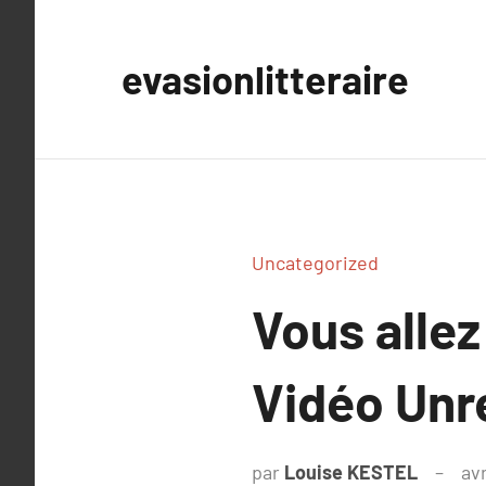
Aller
au
evasionlitteraire
contenu
Uncategorized
Vous alle
Vidéo Unr
par
Louise KESTEL
avr