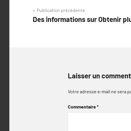
Navigation
Publication précédente
Des informations sur Obtenir plu
de
l’article
Laisser un comment
Votre adresse e-mail ne sera p
Commentaire
*