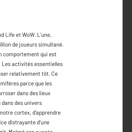
nd Life et WoW. L’une,
illion de joueurs simultané.
 un comportement qui est
Les activités essentielles
user relativement tôt. Ce
mmifères parce que les
rroser dans des lieux
u dans des univers
e notre cortex, d’apprendre
cice distrayante d’une
rgit. Malgré son succès