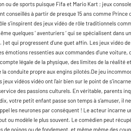
n ou de sports puisque Fifa et Mario Kart ; jeux console 
 conseillés à partir de presque 15 ans comme Prince of
rôle s’inspirent des jeux vidéo de rôle traditionnels c
me quelques ‘ aventuriers ‘ qui se spécialisent dans une
) et qui progressent d’une guet affin. Les jeux vidéo de
es émotions ressenties aux commandes d’une voiture, d’
t compte légale de la physique, des limites de la réalité 
 la conduite propre aux engins pilotés.De jeu incommod
 jeux vidéos vidéo ont l’air bien sur le point de s’incar
 service des passions culturels. En véritable, parents inq
dix, votre petit enfant passe son temps à s’amuser, il n
pel les neurones par conséquent ! Le acteur incarne un
bout ou modèle le plus souvent. Le comédien peut récup
ups de poings ou de fondement, et même même des coup