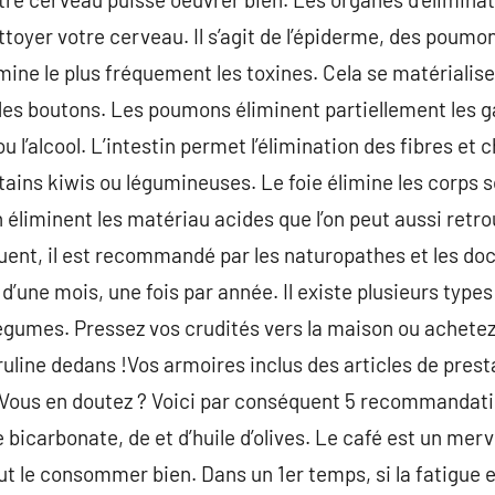
oyer votre cerveau. Il s’agit de l’épiderme, des poumons,
limine le plus fréquement les toxines. Cela se matériali
 boutons. Les poumons éliminent partiellement les ga
u l’alcool. L’intestin permet l’élimination des fibres et 
tains kiwis ou légumineuses. Le foie élimine les corps 
 éliminent les matériau acides que l’on peut aussi retro
nt, il est recommandé par les naturopathes et les doct
d’une mois, une fois par année. Il existe plusieurs types
légumes. Pressez vos crudités vers la maison ou achete
ruline dedans !Vos armoires inclus des articles de pres
 Vous en doutez ? Voici par conséquent 5 recommandati
 bicarbonate, de et d’huile d’olives. Le café est un merv
aut le consommer bien. Dans un 1er temps, si la fatigue 