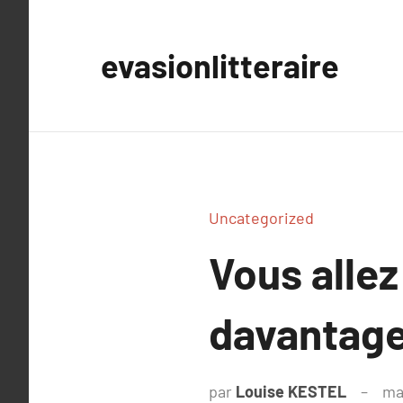
Aller
au
evasionlitteraire
contenu
Uncategorized
Vous allez
davantag
par
Louise KESTEL
ma