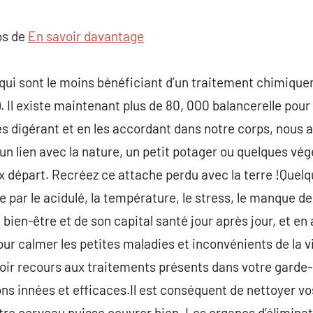
commentaire
os de
En savoir davantage
 qui sont le moins bénéficiant d’un traitement chimique
 ). Il existe maintenant plus de 80, 000 balancerelle po
s digérant et en les accordant dans notre corps, nous 
un lien avec la nature, un petit potager ou quelques vé
 départ. Recréez ce attache perdu avec la terre !Quelqu
e par le acidulé, la température, le stress, le manque 
e bien-être et de son capital santé jour après jour, et en
Pour calmer les petites maladies et inconvénients de la vi
oir recours aux traitements présents dans votre gard
ons innées et efficaces.Il est conséquent de nettoyer vo
otre cerveau puisse oeuvrer bien. Les organes d’éliminat