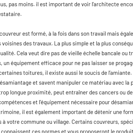
lus, pas moins. il est important de voir l’architecte en
stataire.
 couvreur est formé, à la fois dans son travail mais égal
es voisines des travaux. La plus simple et la plus conséqu
alité. Cela veut dire pas de vieille échelle bancale ou 
ls, un équipement efficace pour ne pas laisser se proga
certaines toitures, il existe aussi le soucis de l’amiant
désamiantage et savent manipuler ce matériau avec la 
e trop longue proximité, peut entraîner des cancers ou de
s compétences et l’équipement nécessaire pour désamiant
trimoine, il est également important de détenir une for
s à votre commune ou village. Certains couvreurs, spéci
 connaissent ces normes et vous proposeront le produit