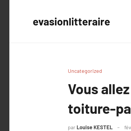
Aller
au
evasionlitteraire
contenu
Uncategorized
Vous allez
toiture-pa
par
Louise KESTEL
fé