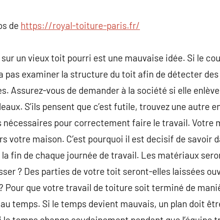
commentaire
pos de
https://royal-toiture-paris.fr/
ur un vieux toit pourri est une mauvaise idée. Si le cou
a pas examiner la structure du toit afin de détecter des 
s. Assurez-vous de demander à la société si elle enlèver
aux. S’ils pensent que c’est futile, trouvez une autre e
écessaires pour correctement faire le travail. Votre m
rs votre maison. C’est pourquoi il est decisif de savoir 
 la fin de chaque journée de travail. Les matériaux sero
asser ? Des parties de votre toit seront-elles laissées 
 Pour que votre travail de toiture soit terminé de maniè
eau temps. Si le temps devient mauvais, un plan doit êt
i le temps change soudainement pendant que l’équipe tr