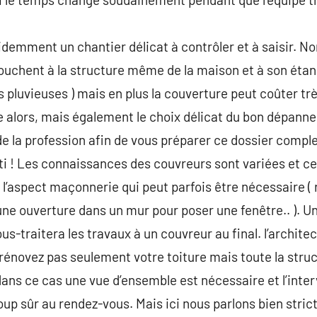
évidemment un chantier délicat à contrôler et à saisir. 
ouchent à la structure même de la maison et à son étanch
s pluvieuses ) mais en plus la couverture peut coûter trè
e alors, mais également le choix délicat du bon dépann
de la profession afin de vous préparer ce dossier comple
rti ! Les connaissances des couvreurs sont variées et c
 l’aspect maçonnerie qui peut parfois être nécessaire (
ne ouverture dans un mur pour poser une fenêtre.. ). U
ous-traitera les travaux à un couvreur au final. l’archit
énovez pas seulement votre toiture mais toute la struc
 dans ce cas une vue d’ensemble est nécessaire et l’inte
oup sûr au rendez-vous. Mais ici nous parlons bien stri