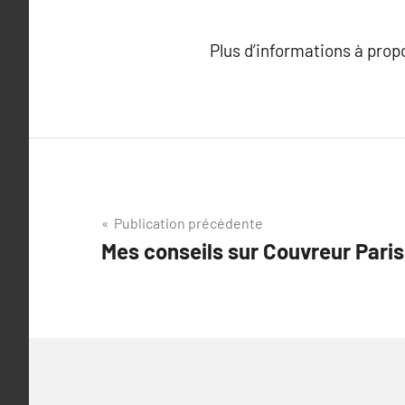
Plus d’informations à pro
Navigation
Publication précédente
Mes conseils sur Couvreur Paris
de
l’article