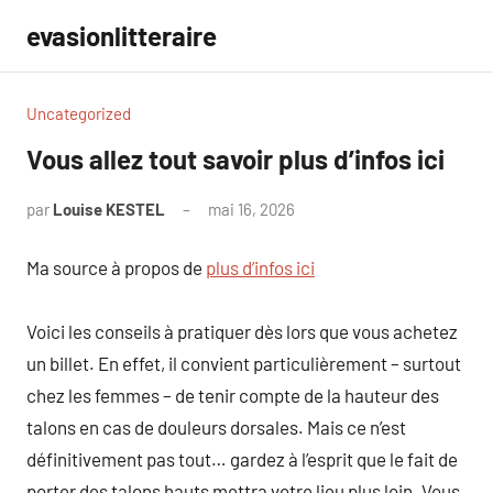
Aller
evasionlitteraire
au
contenu
Uncategorized
Vous allez tout savoir plus d’infos ici
par
Louise KESTEL
mai 16, 2026
Aucun
commentaire
Ma source à propos de
plus d’infos ici
Voici les conseils à pratiquer dès lors que vous achetez
un billet. En effet, il convient particulièrement – surtout
chez les femmes – de tenir compte de la hauteur des
talons en cas de douleurs dorsales. Mais ce n’est
définitivement pas tout… gardez à l’esprit que le fait de
porter des talons hauts mettra votre lieu plus loin. Vous