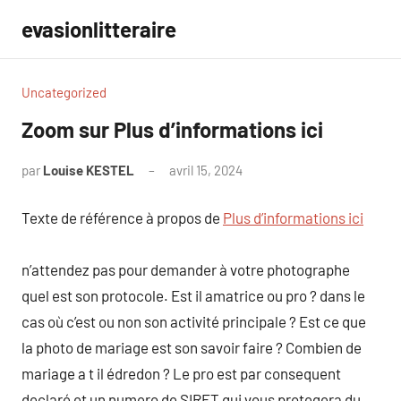
Aller
evasionlitteraire
au
contenu
Uncategorized
Zoom sur Plus d’informations ici
par
Louise KESTEL
avril 15, 2024
Aucun
commentaire
Texte de référence à propos de
Plus d’informations ici
n’attendez pas pour demander à votre photographe
quel est son protocole. Est il amatrice ou pro ? dans le
cas où c’est ou non son activité principale ? Est ce que
la photo de mariage est son savoir faire ? Combien de
mariage a t il édredon ? Le pro est par consequent
declaré et un numero de SIRET qui vous protegera du