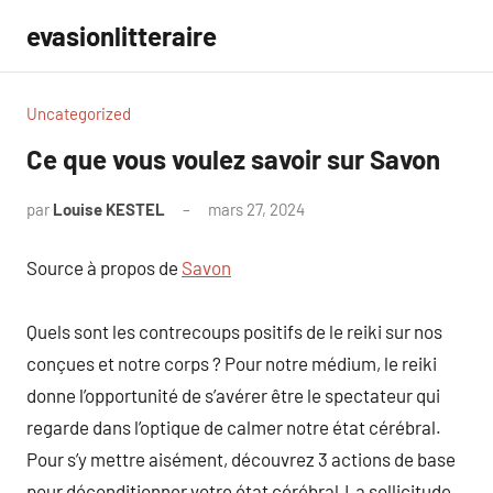
Aller
evasionlitteraire
au
contenu
Uncategorized
Ce que vous voulez savoir sur Savon
par
Louise KESTEL
mars 27, 2024
Aucun
commentaire
Source à propos de
Savon
Quels sont les contrecoups positifs de le reiki sur nos
conçues et notre corps ? Pour notre médium, le reiki
donne l’opportunité de s’avérer être le spectateur qui
regarde dans l’optique de calmer notre état cérébral.
Pour s’y mettre aisément, découvrez 3 actions de base
pour déconditionner votre état cérébral.La sollicitude