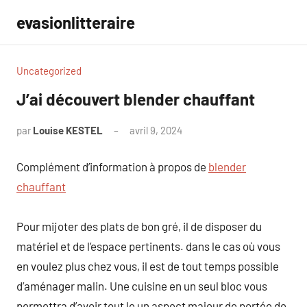
Aller
evasionlitteraire
au
contenu
Uncategorized
J’ai découvert blender chauffant
par
Louise KESTEL
avril 9, 2024
Aucun
commentaire
Complément d’information à propos de
blender
chauffant
Pour mijoter des plats de bon gré, il de disposer du
matériel et de l’espace pertinents. dans le cas où vous
en voulez plus chez vous, il est de tout temps possible
d’aménager malin. Une cuisine en un seul bloc vous
permettra d’avoir tout le un aspect majeur de portée de