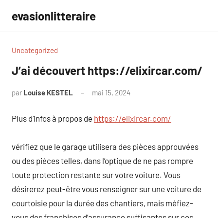
Aller
evasionlitteraire
au
contenu
Uncategorized
J’ai découvert https://elixircar.com/
par
Louise KESTEL
mai 15, 2024
Aucun
commentaire
Plus d’infos à propos de
https://elixircar.com/
vérifiez que le garage utilisera des pièces approuvées
ou des pièces telles, dans l’optique de ne pas rompre
toute protection restante sur votre voiture. Vous
désirerez peut-être vous renseigner sur une voiture de
courtoisie pour la durée des chantiers, mais méfiez-
vous des franchises d’assurance suffisantes sur ces