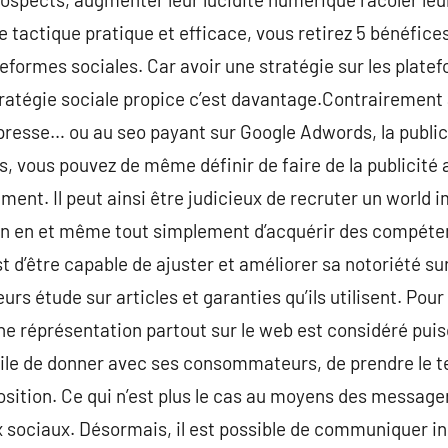
e tactique pratique et efficace, vous retirez 5 bénéfice
eformes sociales. Car avoir une stratégie sur les platef
tratégie sociale propice c’est davantage.Contrairement 
la presse… ou au seo payant sur Google Adwords, la publi
ès, vous pouvez de même définir de faire de la publicit
ent. Il peut ainsi être judicieux de recruter un world im
n en et même tout simplement d’acquérir des compéten
t d’être capable de ajuster et améliorer sa notoriété sur
eurs étude sur articles et garanties qu’ils utilisent. Po
ne réprésentation partout sur le web est considéré pui
ficile de donner avec ses consommateurs, de prendre le t
osition. Ce qui n’est plus le cas au moyens des message
x sociaux. Désormais, il est possible de communiquer i