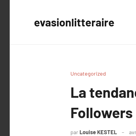
Aller
au
evasionlitteraire
contenu
Uncategorized
La tendan
Followers
par
Louise KESTEL
avr