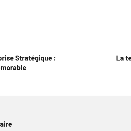
prise Stratégique :
La t
émorable
aire