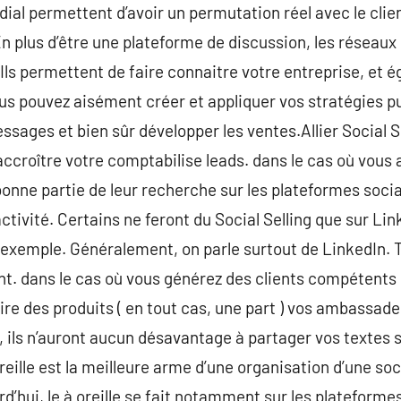
 dial permettent d’avoir un permutation réel avec le cli
. En plus d’être une plateforme de discussion, les résea
Ils permettent de faire connaitre votre entreprise, et é
ous pouvez aisément créer et appliquer vos stratégies pu
ssages et bien sûr développer les ventes.Allier Social S
ccroître votre comptabilise leads. dans le cas où vous
 bonne partie de leur recherche sur les plateformes socia
ivité. Certains ne feront du Social Selling que sur Link
 exemple. Généralement, on parle surtout de LinkedIn. 
ht. dans le cas où vous générez des clients compétents 
re des produits ( en tout cas, une part ) vos ambassadeur
s, ils n’auront aucun désavantage à partager vos textes 
reille est la meilleure arme d’une organisation d’une soc
d’hui, le à oreille se fait notamment sur les plateforme