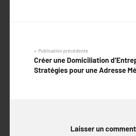
Navigation
Publication précédente
Créer une Domiciliation d’Entre
de
Stratégies pour une Adresse M
l’article
Laisser un comment