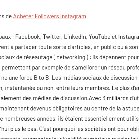
commentaire
pos de
Acheter Followers Instagram
paux : Facebook, Twitter, LinkedIn, YouTube et Instag
rvent à partager toute sorte d’articles, en public ou à son
iaux de réseautage ( networking ) : ils dépannent pour
 permettent par exemple de s’améliorer un réseau profes
rne une force B to B. Les médias sociaux de discussion (
, instantanée ou non, entre leurs membres. Le plus d’e
alement des médias de discussion.Avec 3 milliards d’uti
 maintenant devenus obligatoires au centre de la astu
de nombreuses années, ils étaient essentiellement utilis
’hui plus le cas. C’est pourquoi les sociétés ont pour ob
rospects, augmenter leur lucidité numérique racoler le