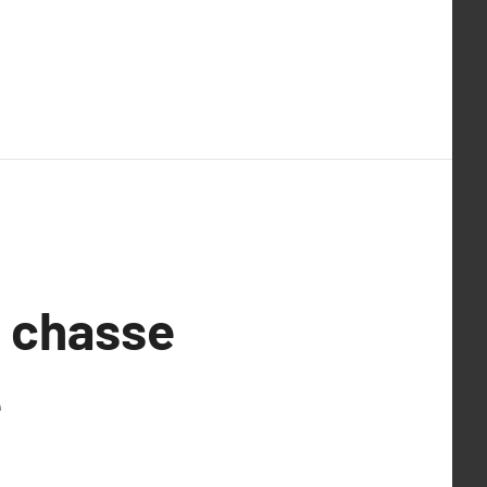
e chasse
é