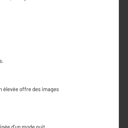
s.
n élevée offre des images
ipée d’un mode nuit