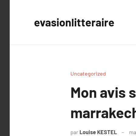
Aller
au
evasionlitteraire
contenu
Uncategorized
Mon avis 
marrakec
par
Louise KESTEL
ma