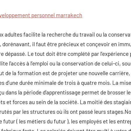
commentaire
veloppement personnel marrakech
 adultes facilite la recherche du travail ou la conserva
e, dorénavant, il faut être précieux et conçevoir en imm
re dépassé. Le tout doit être complété par l’expérience 
ite l’accès à l’emploi ou la conservation de celui-ci, so
but de la formation est de projeter une nouvelle carrière,
s d’une durée minimale de trois à quatre mois. La mise
rçu dans la période d’apprentissage permet de brosser 
s et forces au sein de la société. La moitié des stagiai
utés par les structures où ils ont passé leurs stages.No
 futur ( les métiers du futur ), les employés et les entr
 fabrique forte. Les salariés doivent être multi à votre