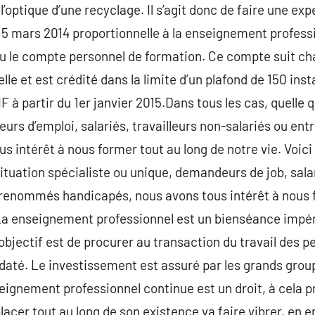
l’optique d’une recyclage. Il s’agit donc de faire une ex
 5 mars 2014 proportionnelle à la enseignement professio
u le compte personnel de formation. Ce compte suit c
lle et est crédité dans la limite d’un plafond de 150 in
F à partir du 1er janvier 2015.Dans tous les cas, quelle q
urs d’emploi, salariés, travailleurs non-salariés ou en
s intérêt à nous former tout au long de notre vie. Voici
situation spécialiste ou unique, demandeurs de job, salar
 renommés handicapés, nous avons tous intérêt à nous f
!La enseignement professionnel est un bienséance impéra
L’objectif est de procurer au transaction du travail des
daté. Le investissement est assuré par les grands groupe
seignement professionnel continue est un droit, à cela p
lacer tout au long de son existence va faire vibrer, en 