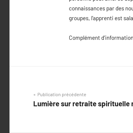
connaissances par des nou
groupes, l’apprenti est sal
Complément d’information
Navigation
Publication précédente
Lumière sur retraite spirituell
de
l’article